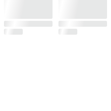
Contact
Tenez vous informé 
des prochains 
Des ateliers 
ateliers en vous 
créatifs et 
inscrivant à la 
bienveillants pour 
newsletter
explorer, partager 
et créer ensemble.