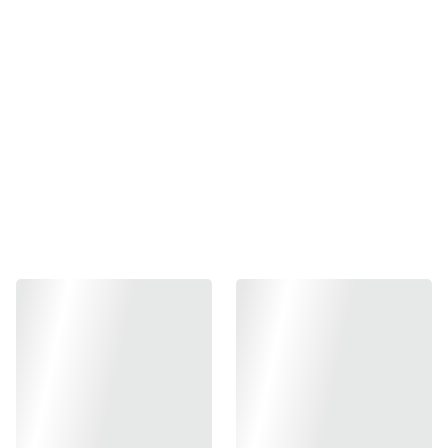
Prenez le temps de créer, d’apprendre et 
de coudre à votre rythme. Nos ateliers 
de couture vous invitent à imaginer et 
réaliser vos propres pièces, dans une 
ambiance chaleureuse, créative et 
inspirante.